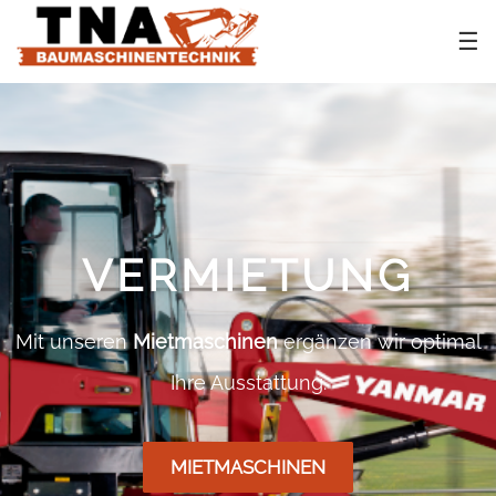
☰
VERMIETUNG
Mit unseren
Mietmaschinen
ergänzen wir optimal
Ihre Ausstattung.
MIETMASCHINEN