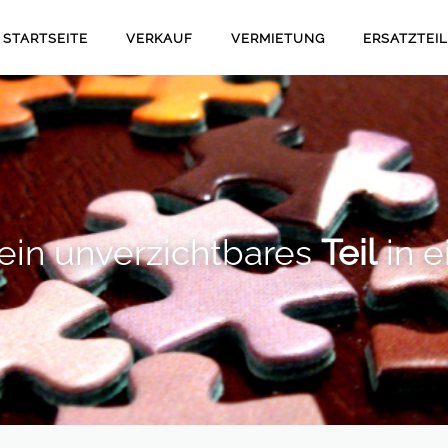
AVIGATION
STARTSEITE
VERKAUF
VERMIETUNG
ERSATZTEI
BERSPRINGEN
 ein unverzichtbares
Teil
in e