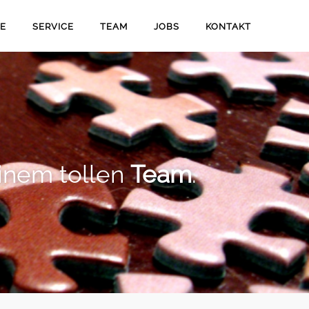
LE
SERVICE
TEAM
JOBS
KONTAKT
inem tollen
Team
.