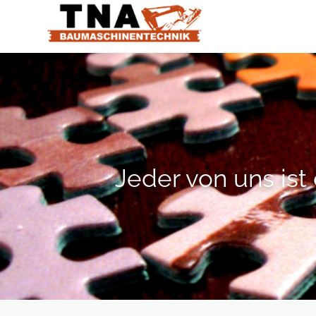
N
Ü
Jeder von uns ist