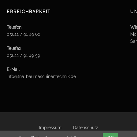
ERREICHBARKEIT
UN
Telefon
Wir
05622 / 91 49 60
Mon
Sa
Telefax
05622 / 91 49 59
E-Mail
info@tna-baumaschinentechnik.de
Impressum
Datenschutz